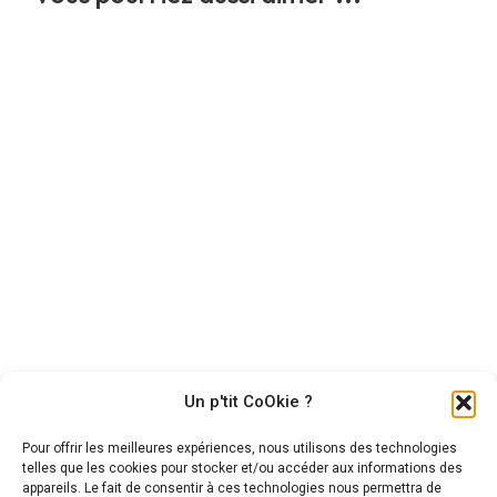
Peepa
Nevez koad du Ker
Jument British Riding Pony,
Hongre New Forest – Bai – 3
10 ans, 1m45
ans – 1m43
6 500,00
€
6 000,00
€
Un p'tit CoOkie ?
Pour offrir les meilleures expériences, nous utilisons des technologies
telles que les cookies pour stocker et/ou accéder aux informations des
appareils. Le fait de consentir à ces technologies nous permettra de