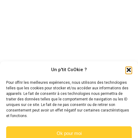
Peepa
Nevez koad du Ker
Jument British Riding Pony,
Hongre New Forest – Bai – 3
10 ans, 1m45
ans – 1m43
6 500,00
€
6 000,00
€
Un p'tit CoOkie ?
Pour offrir les meilleures expériences, nous utilisons des technologies
telles que les cookies pour stocker et/ou accéder aux informations des
appareils. Le fait de consentir à ces technologies nous permettra de
traiter des données telles que le comportement de navigation ou les ID
uniques sur ce site. Le fait de ne pas consentir ou de retirer son
consentement peut avoir un effet négatif sur certaines caractéristiques
et fonctions.
Ok pour moi