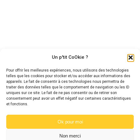
Jument British Riding Pony,
Hongre New Forest – Bai – 3
10 ans, 1m45
ans – 1m43
6 500,00
€
6 000,00
€
Un p'tit CoOkie ?
Pour offrir les meilleures expériences, nous utilisons des technologies
telles que les cookies pour stocker et/ou accéder aux informations des
appareils. Le fait de consentir à ces technologies nous permettra de
traiter des données telles que le comportement de navigation ou les ID
uniques sur ce site. Le fait de ne pas consentir ou de retirer son
consentement peut avoir un effet négatif sur certaines caractéristiques
et fonctions.
Ok pour moi
Non merci
© Copyright 2026 – Site réalisé par Caroline JAN | All Rights