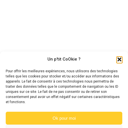
Nevez koad du Ker
Jument British Riding Pony,
Hongre New Forest – Bai – 3
10 ans, 1m45
ans – 1m43
6 500,00
€
6 000,00
€
Un p'tit CoOkie ?
Pour offrir les meilleures expériences, nous utilisons des technologies
telles que les cookies pour stocker et/ou accéder aux informations des
appareils. Le fait de consentir à ces technologies nous permettra de
traiter des données telles que le comportement de navigation ou les ID
uniques sur ce site. Le fait de ne pas consentir ou de retirer son
consentement peut avoir un effet négatif sur certaines caractéristiques
et fonctions.
Ok pour moi