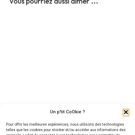
Vous pourriez aussi aimer ...
Peepa
Nevez koad du Ker
Jument British Riding Pony,
Hongre New Forest – Bai – 3
10 ans, 1m45
ans – 1m43
6 500,00
€
6 000,00
€
Un p'tit CoOkie ?
Pour offrir les meilleures expériences, nous utilisons des technologies
telles que les cookies pour stocker et/ou accéder aux informations des